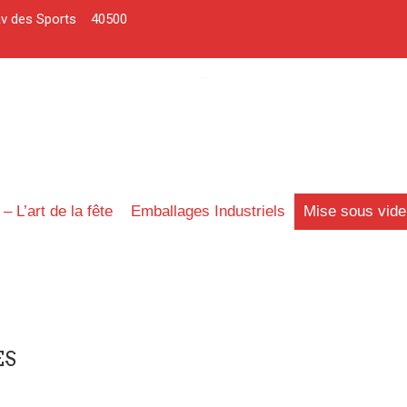
av des Sports 40500
 – L’art de la fête
Emballages Industriels
Mise sous vide
ES