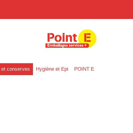
 et conserves
Hygiène et Epi
POINT E